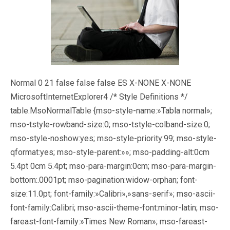
Normal 0 21 false false false ES X-NONE X-NONE
MicrosoftInternetExplorer4
/* Style Definitions */
table.MsoNormalTable {mso-style-name:»Tabla normal»;
mso-tstyle-rowband-size:0; mso-tstyle-colband-size:0;
mso-style-noshow:yes; mso-style-priority:99; mso-style-
qformat:yes; mso-style-parent:»»; mso-padding-alt:0cm
5.4pt 0cm 5.4pt; mso-para-margin:0cm; mso-para-margin-
bottom:.0001pt; mso-pagination:widow-orphan; font-
size:11.0pt; font-family:»Calibri»,»sans-serif»; mso-ascii-
font-family:Calibri; mso-ascii-theme-font:minor-latin; mso-
fareast-font-family:»Times New Roman»; mso-fareast-