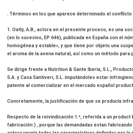
.
Términos en los que aparece determinado el conflicto 
1.
Oatly, A.B., actora en el presente proceso, es una soc
(en lo sucesivo, EP 646), publicada en España con el nú
homogénea y estable», y que tiene por objeto una susp
el aroma de la avena natural, así como un método para 
Se dirige frente a Nutrition & Sante Iberia, S.L., Produc
S.A. y Casa Santiveri, S.L. imputándoles estar infringien
patente al comercializar en el mercado español product
Concretamente, la justificación de que se producía infr
Respecto de la reivindicación 1.ª, referida a un produc
fabricación ) , porque las demandadas estan fabricando
actora reunía todas las características definidas por la 