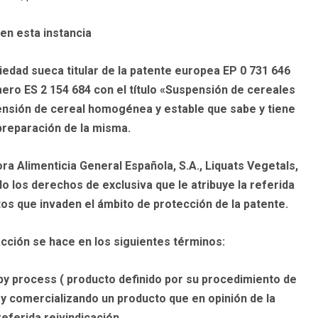
en esta instancia
iedad sueca titular de la patente europea EP 0 731 646
mero ES 2 154 684 con el título «Suspensión de cereales
ensión de cereal homogénea y estable que sabe y tiene
preparación de la misma.
tora Alimenticia General Española, S.A., Liquats Vegetals,
do los derechos de exclusiva que le atribuye la referida
os que invaden el ámbito de protección de la patente.
acción se hace en los siguientes términos:
t by process ( producto definido por su procedimiento de
 y comercializando un producto que en opinión de la
referida reivindicación.