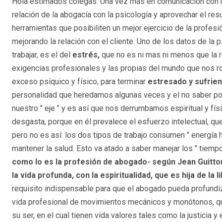
Hola estimados colegas. Una vez más en comunicación con u
relación de la abogacía con la psicología y aprovechar el re
herramientas que posibiliten un mejor ejercicio de la profes
mejorando la relación con el cliente. Uno de los datos de l
trabajar, es el del
estrés,
que no es ni mas ni menos que la 
exigencias profesionales y las propias del mundo que nos r
exceso psíquico y físico, para terminar
estresado y sufrie
personalidad que heredamos algunas veces y el no saber pon
nuestro " eje " y es así que nos derrumbamos espiritual y fí
desgasta, porque en él prevalece el esfuerzo intelectual, que
pero no es así: los dos tipos de trabajo consumen " energía 
mantener la salud. Esto va atado a saber manejar los " tiem
como lo es la profesión de abogado- según Jean Guitton
la vida profunda, con la espiritualidad, que es hija de la l
requisito indispensable para que el abogado pueda profundiz
vida profesional de movimientos mecánicos y monótonos, que 
su ser, en el cual tienen vida valores tales como la justicia y