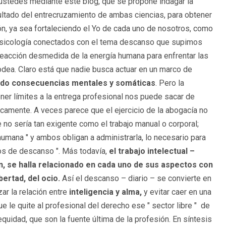
stedes mediante este blog, que se propone indagar la
sultado del entrecruzamiento de ambas ciencias, para obtener
ión, ya sea fortaleciendo el Yo de cada uno de nosotros, como
a psicología conectados con el tema descanso que supimos
reacción desmedida de la energía humana para enfrentar las
odea. Claro está que nadie busca actuar en un marco de
ndo consecuencias mentales y somáticas
. Pero la
er límites a la entrega profesional nos puede sacar de
sicamente. A veces parece que el ejercicio de la abogacía no
 no sería tan exigente como el trabajo manual o corporal;
humana " y ambos obligan a administrarla, lo necesario para
pos de descanso ". Más todavía,
el trabajo intelectual –
, se halla relacionado en cada uno de sus aspectos con
ibertad, del ocio.
Así el descanso – diario – se convierte en
ar la relación entre
inteligencia y alma,
y evitar caer en una
le quite al profesional del derecho ese " sector libre " de
 equidad, que son la fuente última de la profesión. En síntesis