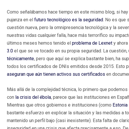
Como señalábamos hace tiempo en este mismo blog, si hay 
pujanza en el
futuro tecnológico es la seguridad
. No es que 
cuestión nueva, pero la omnipresencia tecnológica y la sev
nuestras vidas cualquier falla, hace más terrorífico su impact
últimos meses hemos tenido el
problema de Lexnet
y ahora
3.0
el que se ve tocado en su propia seguridad. La cuestión,
técnicamente
, pero que aquí se explica bastante bien, ha su
todos los certificados de DNIs emitidos desde 2015. Esto p
aseguran que aún tienen activos sus certificados
en documen
Más allá de la complejidad técnica, lo primero que podemos d
con
la crisis del ébola
, parece que las instituciones en Espa
Mientras que otros gobiernos e instituciones (como
Estonia 
bastante esfuerzo en explicar la situación y las medidas a tom
mantenido un perfil bajo (casi inexistente). Esta falta de cl
inseguridad en una crisis que afecta precisamente a eso. De 