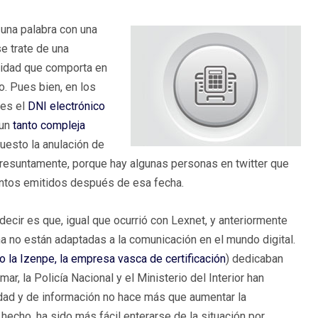
una palabra con una
se trate de una
eridad que comporta en
o. Pues bien, en los
 es el
DNI electrónico
 un
tanto compleja
puesto la anulación de
resuntamente, porque hay algunas personas en twitter que
tos emitidos después de esa fecha.
ecir es que, igual que ocurrió con Lexnet, y anteriormente
ña no están adaptadas a la comunicación en el mundo digital.
o la Izenpe, la empresa vasca de certificación
) dedicaban
ar, la Policía Nacional y el Ministerio del Interior han
aridad y de información no hace más que aumentar la
hecho, ha sido más fácil enterarse de la situación por