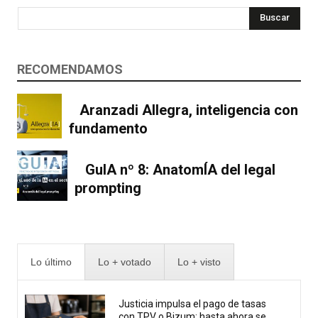
Buscar
RECOMENDAMOS
Aranzadi Allegra, inteligencia con
fundamento
GuIA nº 8: AnatomÍA del legal
prompting
Lo último
Lo + votado
Lo + visto
Justicia impulsa el pago de tasas
con TPV o Bizum: hasta ahora se...