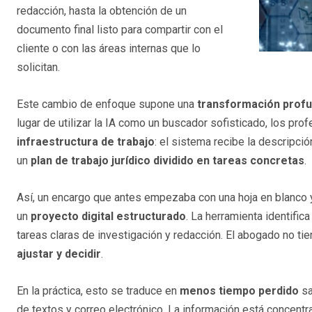
redacción, hasta la obtención de un
documento final listo para compartir con el
cliente o con las áreas internas que lo
solicitan.
Este cambio de enfoque supone una
transformación profun
lugar de utilizar la IA como un buscador sofisticado, los pr
infraestructura de trabajo
: el sistema recibe la descripci
un
plan de trabajo jurídico dividido en tareas concretas
.
Así, un encargo que antes empezaba con una hoja en blanco y
un
proyecto digital estructurado
. La herramienta identific
tareas claras de investigación y redacción. El abogado no ti
ajustar y decidir
.
En la práctica, esto se traduce en
menos tiempo perdido
sa
de textos y correo electrónico. La información está concent