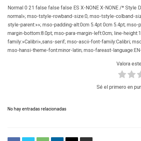
Normal 0 21 false false false ES X-NONE X-NONE
/* Style 
normal»; mso-tstyle-rowband-size:0; mso-tstyle-colband-siz
style-parent:»»; mso-padding-alt:0cm 5.4pt 0cm 5.4pt; mso-
margin-bottom:8.0pt; mso-para-margin-left:0cm; line-height:
family:»Calibri»,sans-serif; mso-ascii-font-family:Calibri; ms
mso-hansi-theme-font:minor-latin; mso-fareast-language:EN
Valora este
Sé el primero en pun
No hay entradas relacionadas