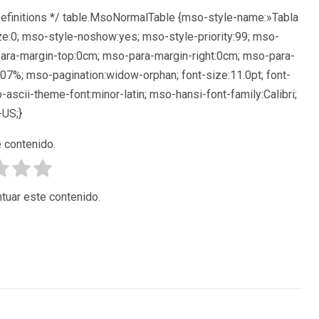
Definitions */ table.MsoNormalTable {mso-style-name:»Tabla
e:0; mso-style-noshow:yes; mso-style-priority:99; mso-
para-margin-top:0cm; mso-para-margin-right:0cm; mso-para-
107%; mso-pagination:widow-orphan; font-size:11.0pt; font-
o-ascii-theme-font:minor-latin; mso-hansi-font-family:Calibri;
-US;}
 contenido.
tuar este contenido.