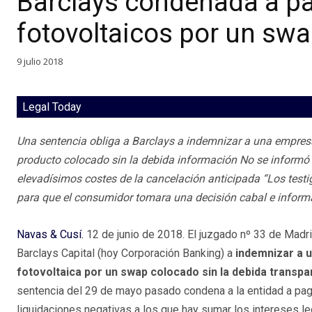
Barclays condenada a pa
fotovoltaicos por un sw
9 julio 2018
Legal Today
Una sentencia obliga a Barclays a indemnizar a una empresa 
producto colocado sin la debida información No se informó 
elevadísimos costes de la cancelación anticipada “Los testi
para que el consumidor tomara una decisión cabal e inform
Navas & Cusí.
12 de junio de 2018. El juzgado nº 33 de Madr
Barclays Capital (hoy Corporación Banking) a
indemnizar a 
fotovoltaica por un swap colocado sin la debida transpa
sentencia del 29 de mayo pasado condena a la entidad a pag
liquidaciones negativas a los que hay sumar los intereses le