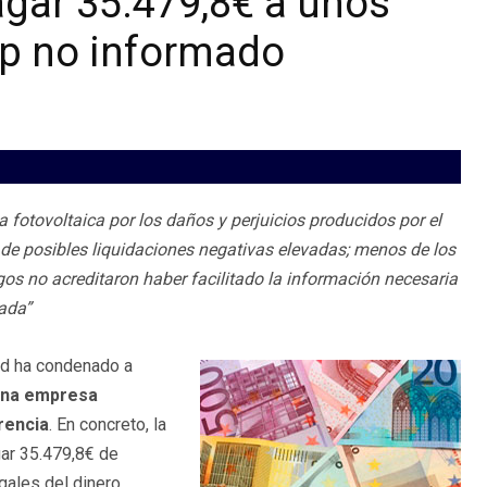
gar 35.479,8€ a unos
ap no informado
fotovoltaica por los daños y perjuicios producidos por el
de posibles liquidaciones negativas elevadas; menos de los
gos no acreditaron haber facilitado la información necesaria
ada”
id ha condenado a
una empresa
rencia
. En concreto, la
ar 35.479,8€ de
gales del dinero.