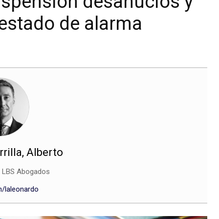
uspensión desahucios y
 estado de alarma
illa, Alberto
r LBS Abogados
n/laleonardo