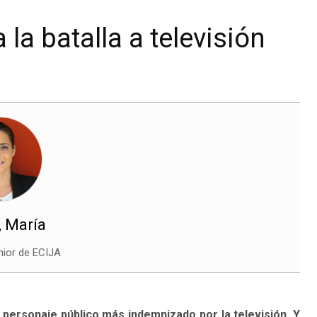
la batalla a televisión
, María
ior de ECIJA
l personaje público más indemnizado por la televisión. Y