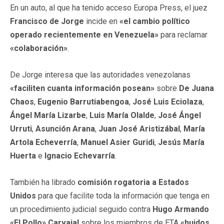
En un auto, al que ha tenido acceso Europa Press, el juez
Francisco de Jorge
incide en
«el cambio político
operado recientemente en Venezuela»
para reclamar
«colaboración»
.
De Jorge interesa que las autoridades venezolanas
«faciliten cuanta información posean»
sobre
De Juana
Chaos
,
Eugenio Barrutiabengoa
,
José Luis Eciolaza
,
Ángel María Lizarbe
,
Luis María Olalde
,
José Ángel
Urruti
,
Asunción Arana
,
Juan José Aristizábal
,
María
Artola Echeverría
,
Manuel Asier Guridi
,
Jesús María
Huerta
e
Ignacio Echevarría
.
También ha librado
comisión rogatoria a Estados
Unidos
para que facilite toda la información que tenga en
un procedimiento judicial seguido contra
Hugo Armando
«El Pollo» Carvajal
sobre los miembros de ETA
«huidos