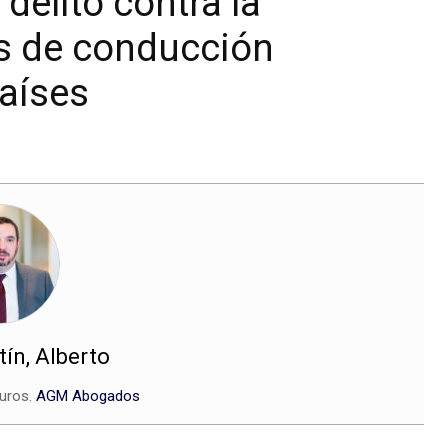
delito contra la
os de conducción
países
ín, Alberto
uros.
AGM Abogados