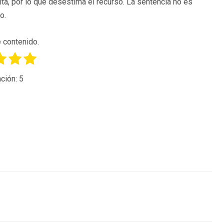
nta, por lo que desestima el recurso. La sentencia no es
o.
 contenido.
ción:
5