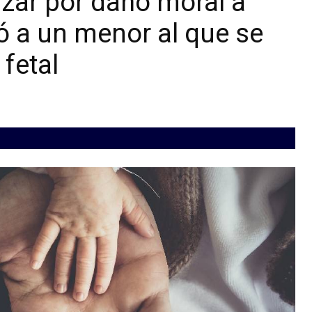
zar por daño moral a
ó a un menor al que se
fetal