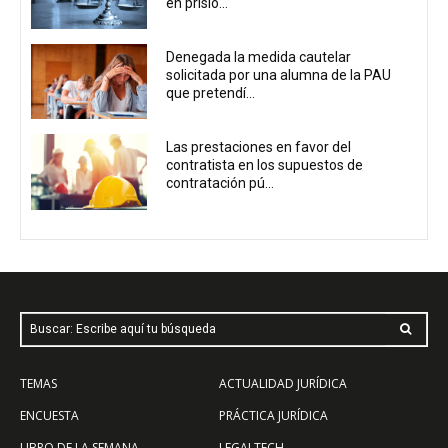
en prisió...
Denegada la medida cautelar
solicitada por una alumna de la PAU
que pretendí...
Las prestaciones en favor del
contratista en los supuestos de
contratación pú...
Buscar: Escribe aquí tu búsqueda
TEMAS
ACTUALIDAD JURÍDICA
ENCUESTA
PRÁCTICA JURÍDICA
LIBRO DE LA SEMANA
LEGALTECH