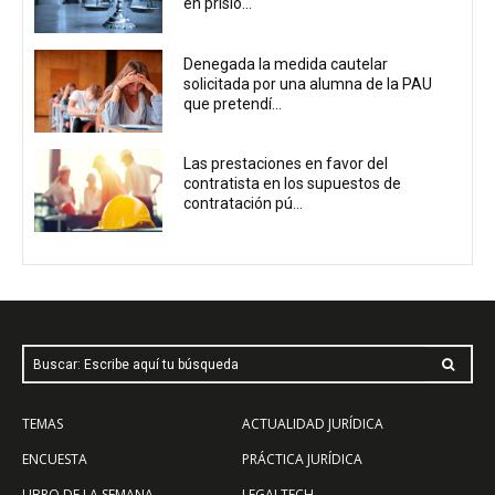
en prisió...
Denegada la medida cautelar
solicitada por una alumna de la PAU
que pretendí...
Las prestaciones en favor del
contratista en los supuestos de
contratación pú...
Buscar: Escribe aquí tu búsqueda
TEMAS
ACTUALIDAD JURÍDICA
ENCUESTA
PRÁCTICA JURÍDICA
LIBRO DE LA SEMANA
LEGALTECH