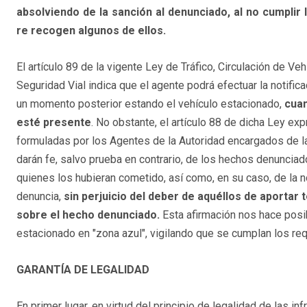
absolviendo de la sanción al denunciado, al no cumplir l
re recogen algunos de ellos.
El artículo 89 de la vigente Ley de Tráfico, Circulación de Ve
Seguridad Vial indica que el agente podrá efectuar la notific
un momento posterior estando el vehículo estacionado,
cuan
esté presente
. No obstante, el artículo 88 de dicha Ley ex
formuladas por los Agentes de la Autoridad encargados de la 
darán fe, salvo prueba en contrario, de los hechos denunciad
quienes los hubieran cometido, así como, en su caso, de la no
denuncia,
sin perjuicio del deber de aquéllos de aportar
sobre el hecho denunciado.
Esta afirmación nos hace pos
estacionado en "zona azul", vigilando que se cumplan los req
GARANTÍA DE LEGALIDAD
En primer lugar, en virtud del principio de legalidad de las in