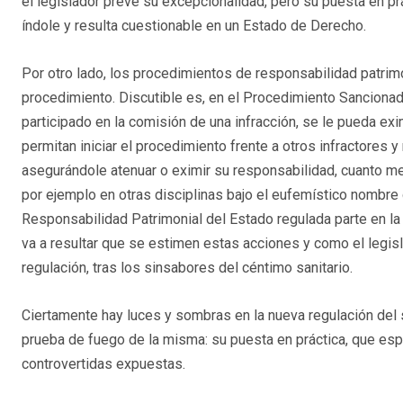
el legislador prevé su excepcionalidad, pero su puesta en p
índole y resulta cuestionable en un Estado de Derecho.
Por otro lado, los procedimientos de responsabilidad patrim
procedimiento. Discutible es, en el Procedimiento Sancionad
participado en la comisión de una infracción, se le pueda e
permitan iniciar el procedimiento frente a otros infractores y
asegurándole atenuar o eximir su responsabilidad, cuanto men
por ejemplo en otras disciplinas bajo el eufemístico nombre
Responsabilidad Patrimonial del Estado regulada parte en la L
va a resultar que se estimen estas acciones y como el legis
regulación, tras los sinsabores del céntimo sanitario.
Ciertamente hay luces y sombras en la nueva regulación del 
prueba de fuego de la misma: su puesta en práctica, que es
controvertidas expuestas.