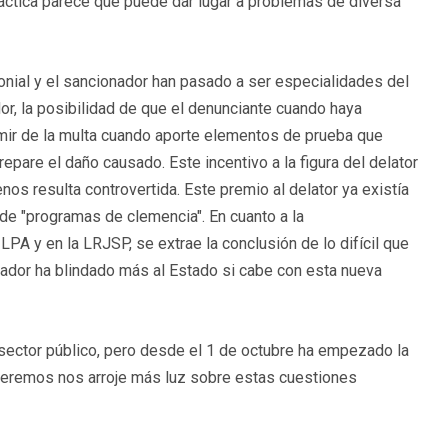
ráctica parece que puede dar lugar a problemas de diversa
onial y el sancionador han pasado a ser especialidades del
or, la posibilidad de que el denunciante cuando haya
ximir de la multa cuando aporte elementos de prueba que
 repare el daño causado. Este incentivo a la figura del delator
os resulta controvertida. Este premio al delator ya existía
 de "programas de clemencia". En cuanto a la
PA y en la LRJSP, se extrae la conclusión de lo difícil que
lador ha blindado más al Estado si cabe con esta nueva
sector público, pero desde el 1 de octubre ha empezado la
peremos nos arroje más luz sobre estas cuestiones