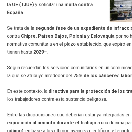
la UE (TJUE)
y solicitar una
multa contra
España
.
Se trata de la
segunda fase de un expediente de infracci
contra
Chipre, Países Bajos, Polonia y Eslovaquia
por no h
normativa comunitaria en el plazo establecido, que expiró e
tienen hasta
2029
–.
Según recuerdan los servicios comunitarios en un comunicad
la que se atribuye alrededor del
75% de los cánceres labo
En este contexto, la
directiva para la protección de los t
los trabajadores contra esta sustancia peligrosa.
Entre las disposiciones que deberían estar ya integradas en 
exposición al amianto durante el trabajo
a una décima part
cúbico
), en base a los últimos avances científicos y tecnoló