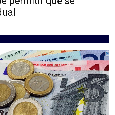
be permitir que se
dual