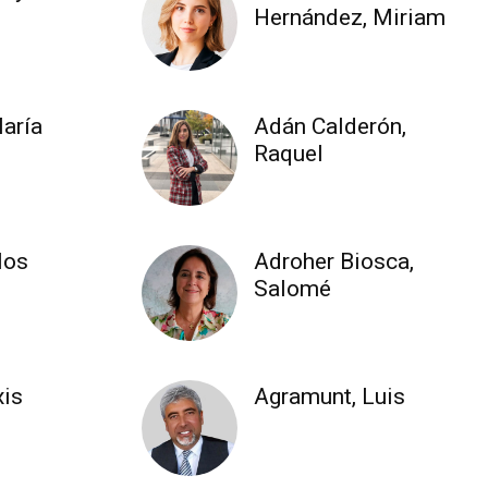
Hernández, Miriam
aría
Adán Calderón,
Raquel
los
Adroher Biosca,
Salomé
xis
Agramunt, Luis