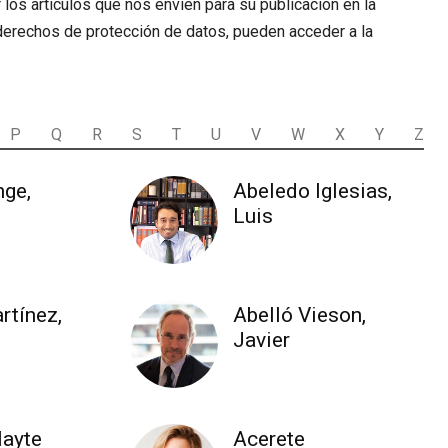
 los artículos que nos envíen para su publicación en la
 derechos de protección de datos, pueden acceder a la
P
Q
R
S
T
U
V
W
X
Y
Z
nge,
Abeledo Iglesias,
Luis
rtínez,
Abelló Vieson,
Javier
Mayte
Acerete