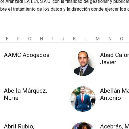
Aranzadi LA LEY, S.A.U. con la finalidad de gestionar y publicar
e el tratamiento de los datos y la dirección donde ejercer los
E
F
G
H
I
J
K
L
M
N
O
AAMC Abogados
Abad Calo
Javier
Abella Márquez,
Abellán Ma
Nuria
Antonio
Abril Rubio,
Acebrás, 