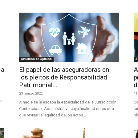
Artículos de Opinión
A
da
El papel de las aseguradoras en
A
los pleitos de Responsabilidad
p
Patrimonial...
d
23 marzo 2022
11
la
A nadie se le escapa la especialidad de la Jurisdicción
Co
Contencioso- Administrativa cuya finalidad no es otra
ta
que revisar la legalidad de los actos...
pl