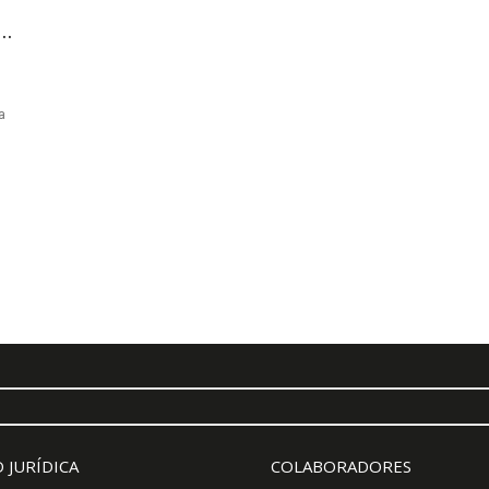
..
a
 JURÍDICA
COLABORADORES