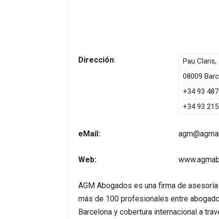
Dirección
:
Pau Claris,
08009 Barc
+34 93 487
+34 93 215
eMail:
agm@agma
Web:
www.agmab
AGM Abogados es una firma de asesoría ju
más de 100 profesionales entre abogado
Barcelona y cobertura internacional a tra