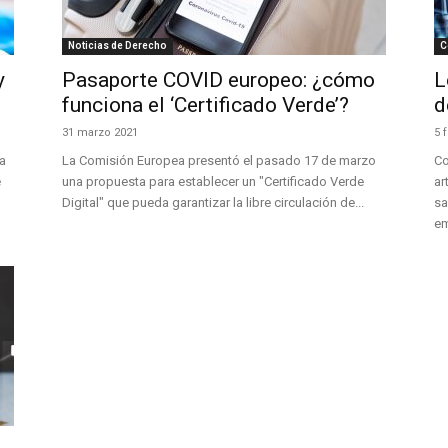
Noticias de Derecho
C
y
Pasaporte COVID europeo: ¿cómo
L
funciona el ‘Certificado Verde’?
d
31 marzo 2021
5 
la
La Comisión Europea presentó el pasado 17 de marzo
Co
e
una propuesta para establecer un "Certificado Verde
ar
Digital" que pueda garantizar la libre circulación de...
sa
em