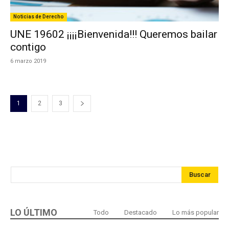
Noticias de Derecho
UNE 19602 ¡¡¡¡Bienvenida!!! Queremos bailar
contigo
6 marzo 2019
1
2
3
Buscar
LO ÚLTIMO
Todo
Destacado
Lo más popular