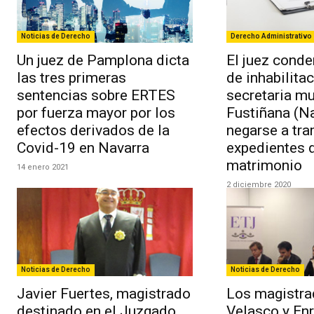
Noticias de Derecho
Derecho Administrativo
Un juez de Pamplona dicta
El juez conde
las tres primeras
de inhabilitac
sentencias sobre ERTES
secretaria mu
por fuerza mayor por los
Fustiñana (Na
efectos derivados de la
negarse a tra
Covid-19 en Navarra
expedientes 
matrimonio
14 enero 2021
2 diciembre 2020
Noticias de Derecho
Noticias de Derecho
Javier Fuertes, magistrado
Los magistra
destinado en el Juzgado
Velasco y En