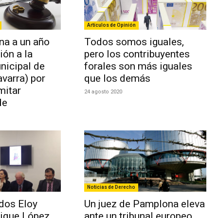
Artículos de Opinión
na a un año
Todos somos iguales,
ión a la
pero los contribuyentes
nicipal de
forales son más iguales
varra) por
que los demás
mitar
24 agosto 2020
de
Noticias de Derecho
dos Eloy
Un juez de Pamplona eleva
rique López
ante un tribunal europeo