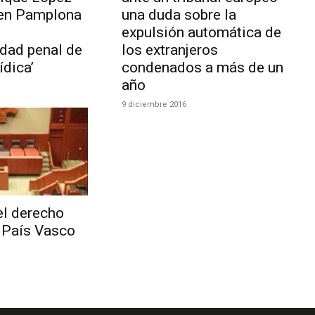
 en Pamplona
una duda sobre la
expulsión automática de
idad penal de
los extranjeros
ídica’
condenados a más de un
año
9 diciembre 2016
el derecho
l País Vasco