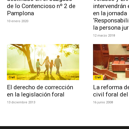
de lo Contencioso nº 2 de
intervendrán
Pamplona
en la jornada
‘Responsabil
10 enero 2020
la persona jur
12 marzo 2018
Civil
Civil
El derecho de corrección
La reforma d
en la legislación foral
civil foral de
13 diciembre 2013
16 junio 2008