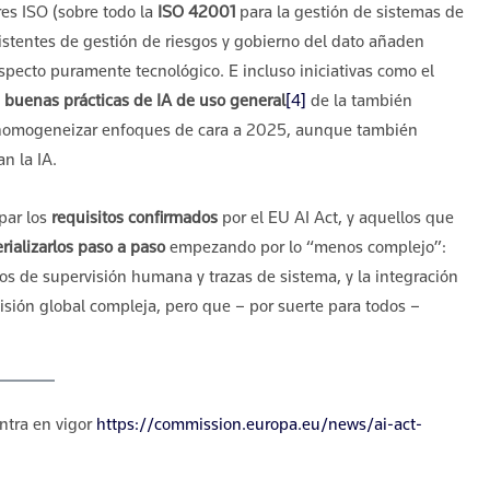
res ISO (sobre todo la
ISO 42001
para la gestión de sistemas de
istentes de gestión de riesgos y gobierno del dato añaden
specto puramente tecnológico. E incluso iniciativas como el
 buenas prácticas de IA de uso general
[4]
de la también
a homogeneizar enfoques de cara a 2025, aunque también
n la IA.
par los
requisitos confirmados
por el EU AI Act, y aquellos que
rializarlos paso a paso
empezando por lo “menos complejo”:
s de supervisión humana y trazas de sistema, y la integración
misión global compleja, pero que – por suerte para todos –
ntra en vigor
https://commission.europa.eu/news/ai-act-