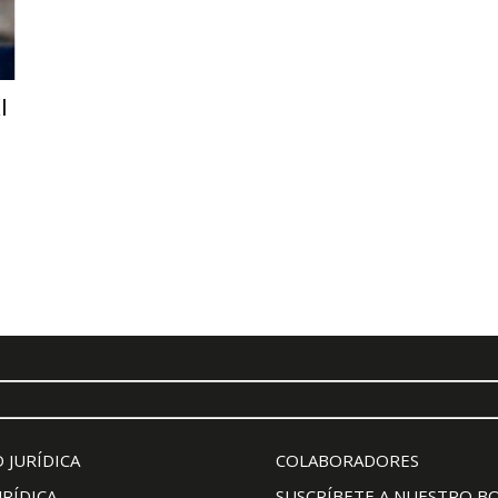
l
 JURÍDICA
COLABORADORES
URÍDICA
SUSCRÍBETE A NUESTRO B