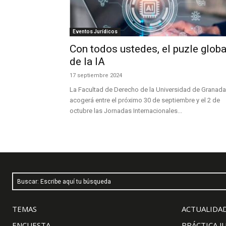
Eventos Jurídicos
Con todos ustedes, el puzle globa
de la IA
17 septiembre 2024
La Facultad de Derecho de la Universidad de Granada
acogerá entre el próximo 30 de septiembre y el 2 de
octubre las Jornadas Internacionales...
Buscar: Escribe aquí tu búsqueda
TEMAS
ACTUALIDAD
ENCUESTA
PRÁCTICA J