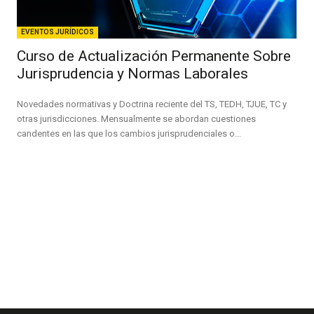
EVENTOS JURÍDICOS
Curso de Actualización Permanente Sobre
Jurisprudencia y Normas Laborales
Novedades normativas y Doctrina reciente del TS, TEDH, TJUE, TC y
otras jurisdicciones. Mensualmente se abordan cuestiones
candentes en las que los cambios jurisprudenciales o...