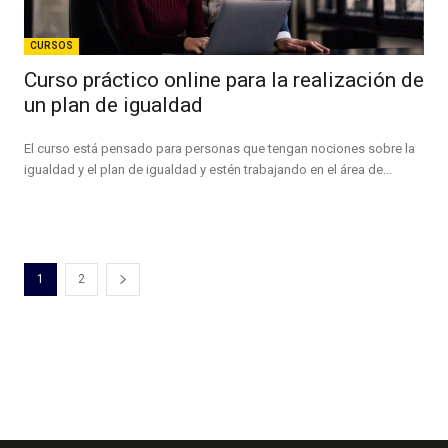
CURSOS
Curso práctico online para la realización de
un plan de igualdad
El curso está pensado para personas que tengan nociones sobre la
igualdad y el plan de igualdad y estén trabajando en el área de...
1
2