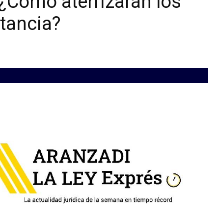
¿Cómo aterrizarán los
stancia?