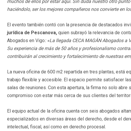
muchos de ellos por estar aquí. Sin duda nuestro otro punto 
haciéndolo, ser los mejores compañeros nos convierte en lo
El evento también contó con la presencia de destacados in
jurídica de Pescanova,
quien subrayó la relevancia de con
Abogados en Vigo
: «La llegada CECA MAGÁN Abogados a Vigo
Su experiencia de más de 50 años y profesionalismo contras
contribuirán al crecimiento y fortalecimiento de nuestras e
La nueva oficina de 600 m2 repartida en tres plantas, está e
trabajo flexible y accesible. El espacio permite satisfacer 
salas de reuniones. Con esta apertura, la firma no solo abre 
compromiso con estar más cerca de sus clientes del territori
El equipo actual de la oficina cuenta con seis abogados alta
especializados en diversas áreas del derecho, desde el dere
intelectual, fiscal, así como en derecho procesal.