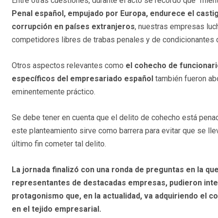
Entre otras cuestiones, durante el acto se recordó que "mie
Penal español, empujado por Europa, endurece el castig
corrupción en países extranjeros
, nuestras empresas luch
competidores libres de trabas penales y de condicionantes 
Otros aspectos relevantes como
el
cohecho de funcionari
específicos del empresariado español
también fueron abo
eminentemente práctico.
Se debe tener en cuenta que el delito de cohecho está pena
este planteamiento sirve como barrera para evitar que se l
último fin cometer tal delito.
La jornada finalizó con una ronda de preguntas en la qu
representantes de destacadas empresas, pudieron inte
protagonismo que, en la actualidad, va adquiriendo el c
en el tejido empresarial.