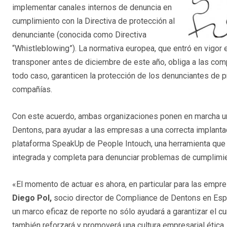
implementar canales internos de denuncia en
cumplimiento con la Directiva de protección al
denunciante (conocida como Directiva
“Whistleblowing”). La normativa europea, que entró en vigo
transponer antes de diciembre de este año, obliga a las co
todo caso, garanticen la protección de los denunciantes de p
compañías.
Con este acuerdo, ambas organizaciones ponen en marcha una
Dentons, para ayudar a las empresas a una correcta implant
plataforma SpeakUp de People Intouch, una herramienta que
integrada y completa para denunciar problemas de cumplimie
«El momento de actuar es ahora, en particular para las emp
Diego Pol,
socio director de Compliance de Dentons en Españ
un marco eficaz de reporte no sólo ayudará a garantizar el cu
también reforzará y promoverá una cultura empresarial ética