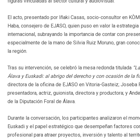
figuras vinculadas al sector cultural y audiovisual.
El acto, presentado por Iñaki Casas, socio-consultor en KÒM
Haba, consejero de EJASO, quien puso en valor la estrategia d
internacional, subrayando la importancia de contar con presen
especialmente de la mano de Silvia Ruiz Moruno, gran conoce
la región.
Tras su intervención, se celebró la mesa redonda titulada
“La
Álava y Euskadi: al abrigo del derecho y con ocasión de la fi
directora de la oficina de EJASO en Vitoria-Gasteiz; Joseba 
presentadora, actriz, guionista, directora y productora; y An
de la Diputación Foral de Álava.
Durante la conversación, los participantes analizaron el mom
Euskadi y el papel estratégico que desempeñan factores como 
profesional para atraer proyectos, inversión y talento al territ