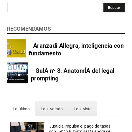
Buscar
RECOMENDAMOS
Aranzadi Allegra, inteligencia con
fundamento
GuIA nº 8: AnatomÍA del legal
prompting
Lo último
Lo + votado
Lo + visto
Justicia impulsa el pago de tasas
con TPV o Bizum: hasta ahora se...