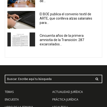
de...
El BOE publica el convenio textil de
ARTE, que conlleva alzas salariales
para...
Cincuenta años de la primera
amnistía de la Transición: 287
excarcelados...
Buscar: Escribe aquí tu búsqueda
TEMAS
ACTUALIDAD JURÍDICA
ENCUESTA
PRÁCTICA JURÍDICA