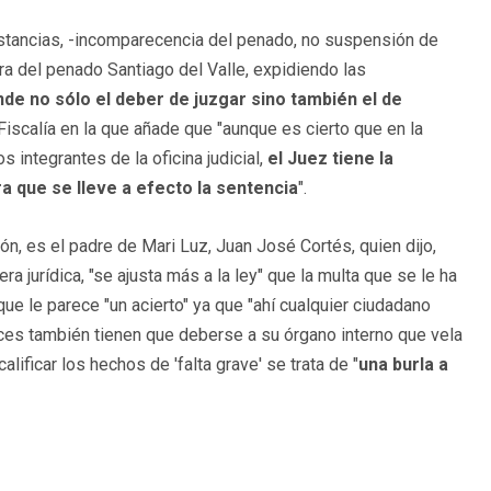
nstancias, -incomparecencia del penado, no suspensión de
ra del penado Santiago del Valle, expidiendo las
e no sólo el deber de juzgar sino también el de
 Fiscalía en la que añade que "aunque es cierto que en la
s integrantes de la oficina judicial,
el Juez tiene la
ara que se lleve a efecto la sentencia
".
n, es el padre de Mari Luz, Juan José Cortés, quien dijo,
ra jurídica, "se ajusta más a la ley" que la multa que se le ha
ue le parece "un acierto" ya que "ahí cualquier ciudadano
ueces también tienen que deberse a su órgano interno que vela
lificar los hechos de 'falta grave' se trata de "
una burla a