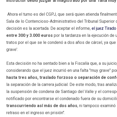
instructor debió juzgar al magistrado por una 'falta muy
Ahora el turno es del CGPJ, que será quien atienda finalmente
Sala de lo Contencioso-Administrativo del Tribunal Superior
decisión es la acertada. De aceptar el informe,
el juez Tirado
entre 300 y 3.000 euros
por la tardanza en la ejecución de 
tratos por el que se le condenó a dos años de cárcel, ya que
grave'.
Esta decisión no ha sentado bien a la Fiscalía que, a su juici
considerando que el juez incurrió en una falta "muy grave" po
hasta tres años, traslado forzoso o separación de confo
la separación de la carrera judicial. De este modo, tras anali
la suspensión de condena de Santiago del Valle y el corresp
notificado por encontrarse el condenado fuera de su domicil
transcurriendo así más de dos años
, ni tampoco examinó 
retraso en el ingreso en prisión".