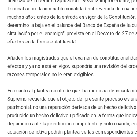
finalidad de impedir su aplicación. "Resulta improcedente, po
Tribunal sobre la inconstitucionalidad sobrevenida de una n
muchos años antes de la entrada en vigor de la Constitució
determinó la baja en el balance del Banco de España de la 
circulación por el enemigo", prevista en el Decreto de 27 de
efectos en la forma establecida".
Añaden los magistrados que el examen de constitucionalida
efectos y ya no está en vigor, supondría una revisión del or
razones temporales no le eran exigibles.
En cuanto al planteamiento de que las medidas de incautació
Supremo recuerda que el objeto del presente proceso es una
patrimonial, no una reparación derivada de un hecho delictivo
producido un hecho delictivo tipificado en la forma que indica
depuración ante la jurisdicción competente y solo cuando, en
actuación delictiva podrán plantearse las correspondientes c