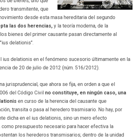
os de bienes, uno que
edero transmitente, que
o movimiento desde esta masa hereditaria del segundo
pta las dos herencias,
y la teoría moderna, de la
 los bienes del primer causante pasan directamente al
ius delationis".
el ius delationis en el fenómeno sucesorio últimamente en la
ncia de 20 de julio de 2012 (núm. 516/2012).
a jurisprudencial, que ahora se fija, en orden a que el
1006 del Código Civil
no constituye, en ningún caso, una
ationis
en curso de la herencia del causante que
ción, transita o pasa al heredero trasmisario. No hay, por
e dicha en el ius delationis, sino un mero efecto
ca como presupuesto necesario para hacer efectiva la
 ostentan los herederos transmisarios; dentro de la unidad