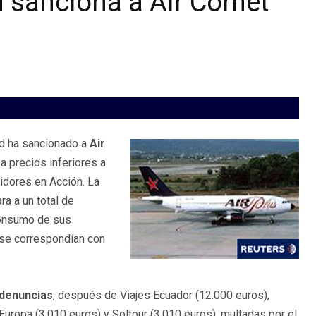
 sanciona a Air Comet
d ha sancionado a
Air
a precios inferiores a
idores en Acción. La
a a un total de
 consumo de sus
 se correspondían con
 denuncias
, después de Viajes Ecuador (12.000 euros),
 Europa (3.010 euros) y Soltour (3.010 euros), multadas por el