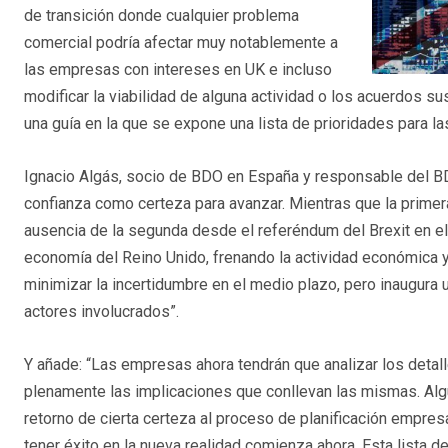
de transición donde cualquier problema
comercial podría afectar muy notablemente a
las empresas con intereses en UK e incluso
modificar la viabilidad de alguna actividad o los acuerdos s
una guía en la que se expone una lista de prioridades para l
Ignacio Algás, socio de BDO en España y responsable del BD
confianza como certeza para avanzar. Mientras que la primer
ausencia de la segunda desde el referéndum del Brexit en el
economía del Reino Unido, frenando la actividad económica y
minimizar la incertidumbre en el medio plazo, pero inaugura
actores involucrados”.
Y añade: “Las empresas ahora tendrán que analizar los deta
plenamente las implicaciones que conllevan las mismas. Algu
retorno de cierta certeza al proceso de planificación empresa
tener éxito en la nueva realidad comienza ahora. Esta lista 