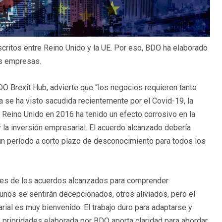
uscritos entre Reino Unido y la UE. Por eso, BDO ha elaborado
as empresas.
O Brexit Hub, advierte que “los negocios requieren tanto
a se ha visto sacudida recientemente por el Covid-19, la
 Reino Unido en 2016 ha tenido un efecto corrosivo en la
 la inversión empresarial. El acuerdo alcanzado debería
 un período a corto plazo de desconocimiento para todos los
lles de los acuerdos alcanzados para comprender
nos se sentirán decepcionados, otros aliviados, pero el
rial es muy bienvenido. El trabajo duro para adaptarse y
de prioridades elaborada por BDO aporta claridad para abordar