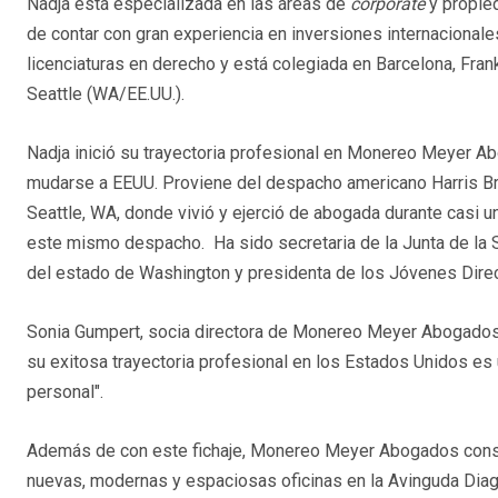
Nadja está especializada en las áreas de
corporate
y propied
de contar con gran experiencia en inversiones internacionale
licenciaturas en derecho y está colegiada en Barcelona, Fran
Seattle (WA/EE.UU.).
Nadja inició su trayectoria profesional en Monereo Meyer 
mudarse a EEUU. Proviene del despacho americano Harris Br
Seattle, WA, donde vivió y ejerció de abogada durante casi u
este mismo despacho. Ha sido secretaria de la Junta de la 
del estado de Washington y presidenta de los Jóvenes Direc
Sonia Gumpert, socia directora de Monereo Meyer Abogados, 
su exitosa trayectoria profesional en los Estados Unidos es un
personal".
Además de con este fichaje, Monereo Meyer Abogados consol
nuevas, modernas y espaciosas oficinas en la Avinguda Diag