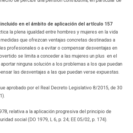
echo de percibir una pensión contributiva, en particular de
cluido en el ámbito de aplicación del artículo 157
ráctica la plena igualdad entre hombres y mujeres en la vida
r medidas que ofrezcan ventajas concretas destinadas a
ades profesionales o a evitar o compensar desventajas en
vertido se limita a conceder a las mujeres un plus en el
aportar ninguna solución a los problemas a los que puedan
mpensar las desventajas a las que puedan verse expuestas.
fue aprobado por el Real Decreto Legislativo 8/2015, de 30
1).
, relativa a la aplicación progresiva del principio de
idad social (DO 1979, L 6, p. 24; EE 05/02, p. 174).