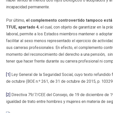
haber tenido al menos dos hijos biológicos o adoptados y al h
incapacidad permanente.
Por último,
el complemento controvertido tampoco está in
TFUE, apartado 4
, el cual, con objeto de garantizar en la p
laboral, permite a los Estados miembros mantener o adopta
facilitar al sexo menos representado el ejercicio de activid
sus carreras profesionales. En efecto, el complemento contro
momento del reconocimiento del derecho a una pensión, sin 
tener que hacer frente durante su carrera profesional ni co
[1]
Ley General de la Seguridad Social, cuyo texto refundido 
de octubre (BOE n.º 261, de 31 de octubre de 2015, p. 10329
[2]
Directiva 79/7/CEE del Consejo, de 19 de diciembre de 1978
igualdad de trato entre hombres y mujeres en materia de segur