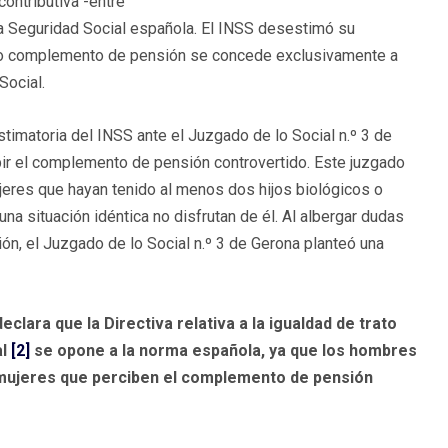
ontributiva -entre
la Seguridad Social española. El INSS desestimó su
ado complemento de pensión se concede exclusivamente a
Social.
timatoria del INSS ante el Juzgado de lo Social n.º 3 de
ibir el complemento de pensión controvertido. Este juzgado
jeres que hayan tenido al menos dos hijos biológicos o
a situación idéntica no disfrutan de él. Al albergar dudas
ón, el Juzgado de lo Social n.º 3 de Gerona planteó una
declara que la Directiva relativa a la igualdad de trato
al
[2]
se opone a la norma española, ya que los hombres
s mujeres que perciben el complemento de pensión