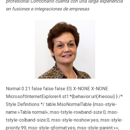
profesional Corrochano cuenta con una larga experiencia
en fusiones e integraciones de empresas
Normal 0 21 false false false ES X-NONE X-NONE
MicrosoftInternetExplorer4
st1:*{behavior:url(#ieooui) }
/*
Style Definitions */ table.MsoNormalTable {mso-style-
name:»Tabla normal»; mso-tstyle-rowband-size:0; mso-
tstyle-colband-size:0; mso-style-noshow:yes; mso-style-
priority:99; mso-style-qformat:yes; mso-style-parent:»»;