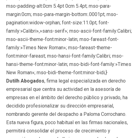
mso-padding-alt:0cm 5.4pt 0cm 5.4pt; mso-para-
margin:0cm; mso-para-margin-bottom:.0001pt; mso-
pagination:widow-orphan; font-size:11.0pt; font-
family:»Calibri»,»sans-serif»; mso-ascii-font-family:Calibri;
mso-ascii-theme-font:minor-latin; mso-fareast-font-
family:»Times New Roman»; mso-fareast-theme-
font:minor-fareast; mso-hansi-font-family:Calibri; mso-
hansi-theme-font:minor-latin; mso-bidi-font-family:»Times
New Roman»; mso-bidi-theme-font:minor-bidi;}
Dutilh Abogados
, firma legal especializada en derecho
empresarial que centra su actividad en la asesoría de
empresas en el ámbito del derecho público y privado, ha
decidido profesionalizar su dirección empresarial,
nombrando gerente del despacho a Paloma Corrochano.
Esta nueva figura, poco habitual en las firmas nacionales,
permitirá consolidar el proceso de crecimiento y