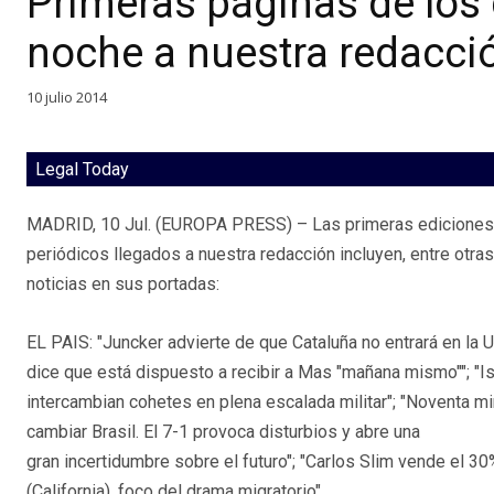
Primeras páginas de los 
noche a nuestra redacci
10 julio 2014
Legal Today
MADRID, 10 Jul. (EUROPA PRESS) – Las primeras ediciones 
periódicos llegados a nuestra redacción incluyen, entre otras
noticias en sus portadas:
EL PAIS: "Juncker advierte de que Cataluña no entrará en la U
dice que está dispuesto a recibir a Mas "mañana mismo""; "I
intercambian cohetes en plena escalada militar"; "Noventa 
cambiar Brasil. El 7-1 provoca disturbios y abre una
gran incertidumbre sobre el futuro"; "Carlos Slim vende el 30
(California), foco del drama migratorio".