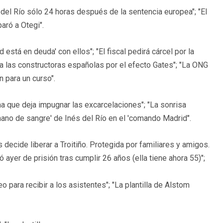
 del Río sólo 24 horas después de la sentencia europea"; "El
aró a Otegi".
stá en deuda' con ellos"; "El fiscal pedirá cárcel por la
ara las constructoras españolas por el efecto Gates"; "La ONG
 para un curso".
a que deja impugnar las excarcelaciones"; "La sonrisa
rmano de sangre' de Inés del Río en el 'comando Madrid".
decide liberar a Troitiño. Protegida por familiares y amigos.
 ayer de prisión tras cumplir 26 años (ella tiene ahora 55)";
o para recibir a los asistentes"; "La plantilla de Alstom