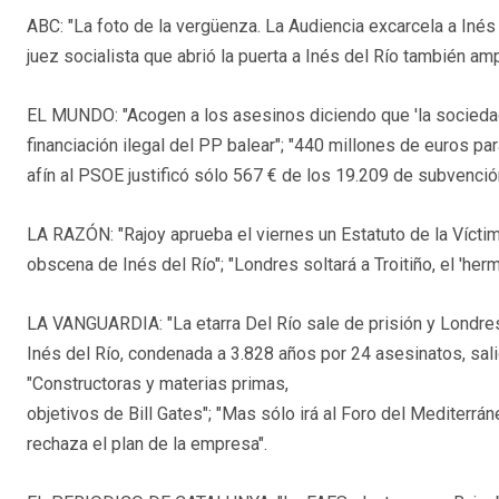
ABC: "La foto de la vergüenza. La Audiencia excarcela a Inés
juez socialista que abrió la puerta a Inés del Río también amp
EL MUNDO: "Acogen a los asesinos diciendo que 'la sociedad e
financiación ilegal del PP balear"; "440 millones de euros p
afín al PSOE justificó sólo 567 € de los 19.209 de subvención
LA RAZÓN: "Rajoy aprueba el viernes un Estatuto de la Víctim
obscena de Inés del Río"; "Londres soltará a Troitiño, el 'he
LA VANGUARDIA: "La etarra Del Río sale de prisión y Londres 
Inés del Río, condenada a 3.828 años por 24 asesinatos, salió
"Constructoras y materias primas,
objetivos de Bill Gates"; "Mas sólo irá al Foro del Mediterráne
rechaza el plan de la empresa".