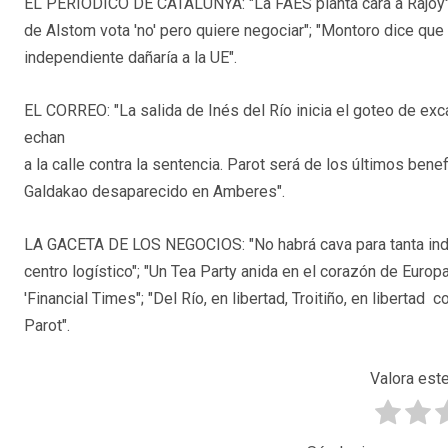
EL PERIODICO DE CATALUNYA: "La FAES planta cara a Rajoy"; 
de Alstom vota 'no' pero quiere negociar"; "Montoro dice que
independiente dañaría a la UE".
EL CORREO: "La salida de Inés del Río inicia el goteo de exca
echan
a la calle contra la sentencia. Parot será de los últimos bene
Galdakao desaparecido en Amberes".
LA GACETA DE LOS NEGOCIOS: "No habrá cava para tanta inde
centro logístico"; "Un Tea Party anida en el corazón de Europa
'Financial Times"; "Del Río, en libertad, Troitiño, en libertad
Parot".
Valora este