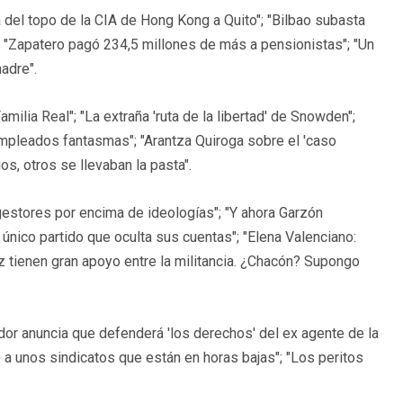
 del topo de la CIA de Hong Kong a Quito"; "Bilbao subasta
; "Zapatero pagó 234,5 millones de más a pensionistas"; "Un
adre".
ilia Real"; "La extraña 'ruta de la libertad' de Snowden";
mpleados fantasmas"; "Arantza Quiroga sobre el 'caso
os, otros se llevaban la pasta".
estores por encima de ideologías"; "Y ahora Garzón
nico partido que oculta sus cuentas"; "Elena Valenciano:
 tienen gran apoyo entre la militancia. ¿Chacón? Supongo
r anuncia que defenderá 'los derechos' del ex agente de la
a unos sindicatos que están en horas bajas"; "Los peritos