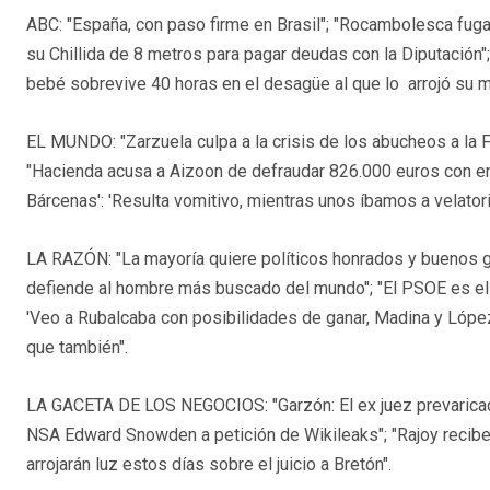
ABC: "España, con paso firme en Brasil"; "Rocambolesca fuga
su Chillida de 8 metros para pagar deudas con la Diputación"
bebé sobrevive 40 horas en el desagüe al que lo arrojó su m
EL MUNDO: "Zarzuela culpa a la crisis de los abucheos a la Fam
"Hacienda acusa a Aizoon de defraudar 826.000 euros con e
Bárcenas': 'Resulta vomitivo, mientras unos íbamos a velatori
LA RAZÓN: "La mayoría quiere políticos honrados y buenos g
defiende al hombre más buscado del mundo"; "El PSOE es el ú
'Veo a Rubalcaba con posibilidades de ganar, Madina y López
que también".
LA GACETA DE LOS NEGOCIOS: "Garzón: El ex juez prevaricado
NSA Edward Snowden a petición de Wikileaks"; "Rajoy recibe 
arrojarán luz estos días sobre el juicio a Bretón".