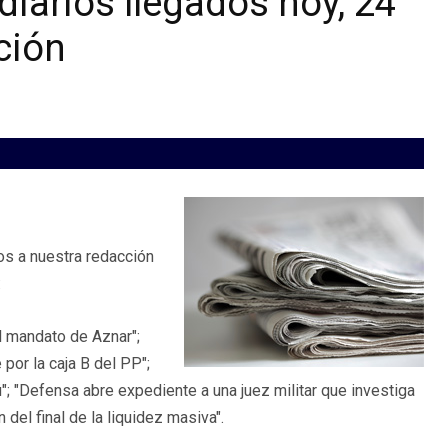
diarios llegados hoy, 24
ción
os a nuestra redacción
:
l mandato de Aznar";
 por la caja B del PP";
; "Defensa abre expediente a una juez militar que investiga
del final de la liquidez masiva".