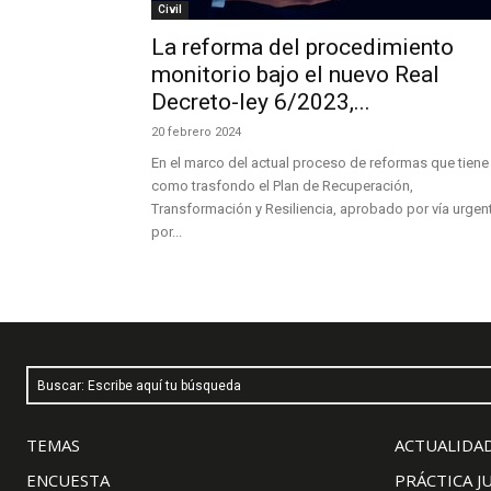
Civil
La reforma del procedimiento
monitorio bajo el nuevo Real
Decreto-ley 6/2023,...
20 febrero 2024
En el marco del actual proceso de reformas que tiene
como trasfondo el Plan de Recuperación,
Transformación y Resiliencia, aprobado por vía urgen
por...
Buscar: Escribe aquí tu búsqueda
TEMAS
ACTUALIDAD
ENCUESTA
PRÁCTICA J