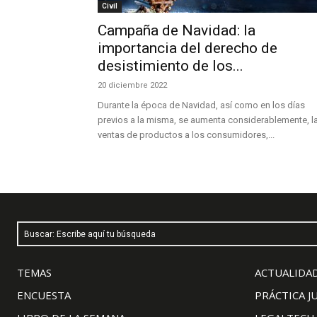
Civil
Campaña de Navidad: la
importancia del derecho de
desistimiento de los...
20 diciembre 2022
Durante la época de Navidad, así como en los días
previos a la misma, se aumenta considerablemente, l
ventas de productos a los consumidores,...
Buscar: Escribe aquí tu búsqueda
TEMAS
ACTUALIDAD
ENCUESTA
PRÁCTICA J