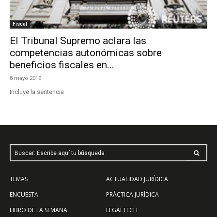
Fiscal
El Tribunal Supremo aclara las
competencias autonómicas sobre
beneficios fiscales en...
8 mayo 2019
Incluye la sentencia
Buscar: Escribe aquí tu búsqueda
TEMAS
ACTUALIDAD JURÍDICA
ENCUESTA
PRÁCTICA JURÍDICA
LIBRO DE LA SEMANA
LEGALTECH