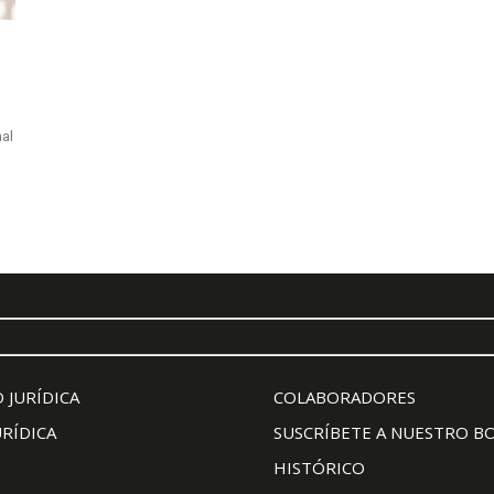
nal
 JURÍDICA
COLABORADORES
URÍDICA
SUSCRÍBETE A NUESTRO B
HISTÓRICO