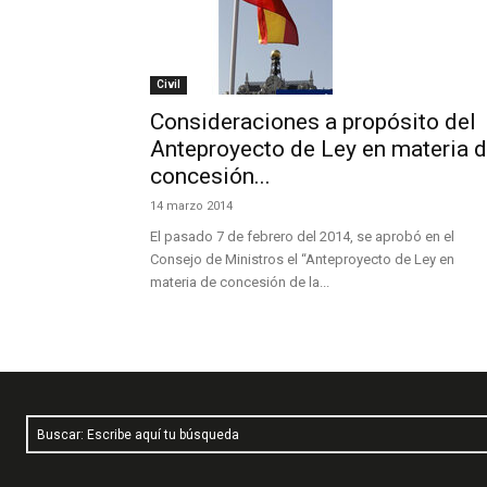
Civil
Consideraciones a propósito del
Anteproyecto de Ley en materia 
concesión...
14 marzo 2014
El pasado 7 de febrero del 2014, se aprobó en el
Consejo de Ministros el “Anteproyecto de Ley en
materia de concesión de la...
Buscar: Escribe aquí tu búsqueda