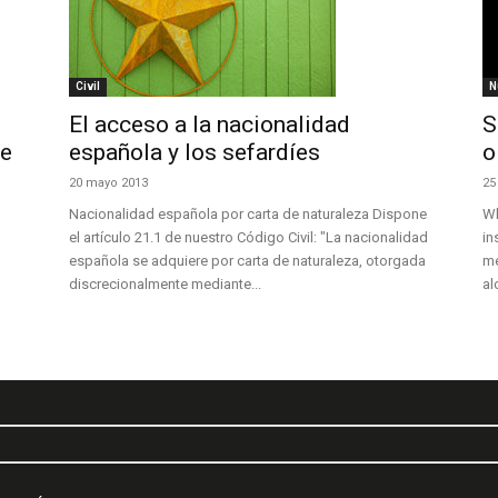
Civil
N
El acceso a la nacionalidad
S
de
española y los sefardíes
o
20 mayo 2013
25
Nacionalidad española por carta de naturaleza Dispone
Wh
el artículo 21.1 de nuestro Código Civil: "La nacionalidad
in
española se adquiere por carta de naturaleza, otorgada
me
discrecionalmente mediante...
al