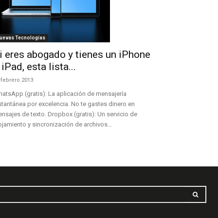
uevas Tecnologías
i eres abogado y tienes un iPhone
 iPad, esta lista...
 febrero 2013
atsApp (gratis): La aplicación de mensajería
stantánea por excelencia. No te gastes dinero en
nsajes de texto. Dropbox (gratis): Un servicio de
ojamiento y sincronización de archivos...