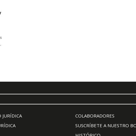
y
s
,
 JURÍDICA
COLABORADORES
URÍDICA
SUSCRÍBETE A NUESTRO B
HISTÓRICO