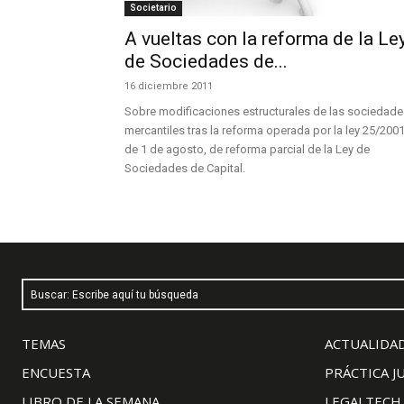
Societario
A vueltas con la reforma de la Le
de Sociedades de...
16 diciembre 2011
Sobre modificaciones estructurales de las sociedade
mercantiles tras la reforma operada por la ley 25/2001
de 1 de agosto, de reforma parcial de la Ley de
Sociedades de Capital.
Buscar: Escribe aquí tu búsqueda
TEMAS
ACTUALIDAD
ENCUESTA
PRÁCTICA J
LIBRO DE LA SEMANA
LEGALTECH