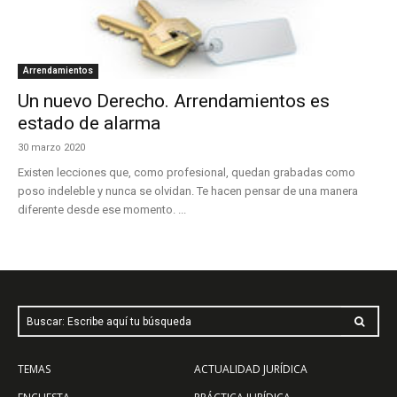
Arrendamientos
Un nuevo Derecho. Arrendamientos es
estado de alarma
30 marzo 2020
Existen lecciones que, como profesional, quedan grabadas como
poso indeleble y nunca se olvidan. Te hacen pensar de una manera
diferente desde ese momento. ...
Buscar: Escribe aquí tu búsqueda
TEMAS
ACTUALIDAD JURÍDICA