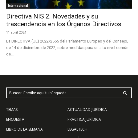
Internacional
Directiva NIS 2. Novedades y su
trascendencia en los Órganos Directivos
11 abril 2024
La DIRECTIVA (UE) 2022/2555 del Parlamento Europeo y del Consejo,
de 14 de diciembre de 2022, sobre medidas para un alto nivel común
de...
Buscar: Escribe aquí tu búsqueda
TEMAS
ACTUALIDAD JURÍDICA
ENCUESTA
PRÁCTICA JURÍDICA
LIBRO DE LA SEMANA
LEGALTECH