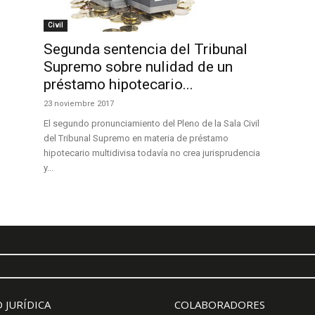
Civil
Segunda sentencia del Tribunal
Supremo sobre nulidad de un
préstamo hipotecario...
23 noviembre 2017
El segundo pronunciamiento del Pleno de la Sala Civil
del Tribunal Supremo en materia de préstamo
hipotecario multidivisa todavía no crea jurisprudencia
y...
 JURÍDICA
COLABORADORES