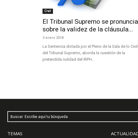
Civil
El Tribunal Supremo se pronuncia
sobre la validez de la cláusula...
3 enero 2018
La Sentencia dictada por el Pleno de la Sala de lo Civil
del Tribunal Supremo, aborda la cuestión de la
pretendida nulidad del IRPH...
Buscar: Escribe aquí tu búsqueda
TEMAS
ACTUALIDAD